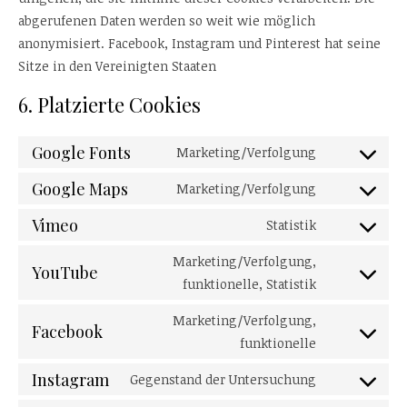
abgerufenen Daten werden so weit wie möglich
anonymisiert. Facebook, Instagram und Pinterest hat seine
Sitze in den Vereinigten Staaten
6. Platzierte Cookies
Google Fonts
Marketing/Verfolgung
Consent to s
Google Maps
Marketing/Verfolgung
Consent to 
Vimeo
Statistik
Consent to s
Marketing/Verfolgung,
YouTube
Consent to s
funktionelle, Statistik
Marketing/Verfolgung,
Facebook
Consent to s
funktionelle
Instagram
Gegenstand der Untersuchung
Consent to s