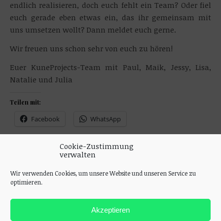
endlich realisieren, doch euch fehlt ein Team? Oder fiel
euch gerade eben etwas ein, das ihr gemeinsam mit
uns umsetzen wollt? Dann meldet euch gerne.
Wir freuen uns schon sehr von euch zu hören!
Euer KuneProjects-Team mit Paul, Maik, Jessy, Lisa,
Natalie und Julia
Teilen mit:
Facebook
WhatsApp
Cookie-Zustimmung
Gefällt mir:
verwalten
Wird geladen …
Wir verwenden Cookies, um unsere Website und unseren Service zu
optimieren.
Akzeptieren