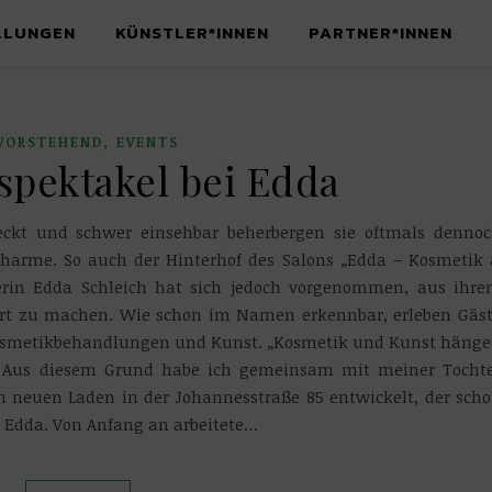
LLUNGEN
KÜNSTLER*INNEN
PARTNER*INNEN
,
VORSTEHEND
EVENTS
spektakel bei Edda
teckt und schwer einsehbar beherbergen sie oftmals denno
harme. So auch der Hinterhof des Salons „Edda – Kosmetik
erin Edda Schleich hat sich jedoch vorgenommen, aus ihr
Ort zu machen. Wie schon im Namen erkennbar, erleben Gäs
Kosmetikbehandlungen und Kunst. „Kosmetik und Kunst häng
Aus diesem Grund habe ich gemeinsam mit meiner Tocht
n neuen Laden in der Johannesstraße 85 entwickelt, der sch
t Edda. Von Anfang an arbeitete…