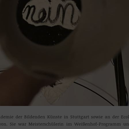
kademie der Bildenden Künste in Stuttgart sowie an der Eco
 Lyon. Sie war Meisterschülerin im Weißenhof-Programm u