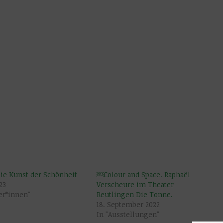
ie Kunst der Schönheit
￼Colour and Space. Raphaël
23
Verscheure im Theater
ner*innen"
Reutlingen Die Tonne.
18. September 2022
In "Ausstellungen"