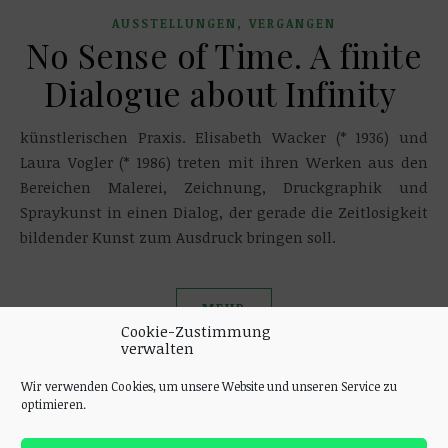
,
AUSSTELLUNGEN
VERGANGEN
No Sense of Time. A finite
Dialogue about Infinity
künstlerischen Praxis. Elisabeth Wacker (* 1936) und
Laura Vogler (* 1986) treten mit ihren Werken aus den
Bereichen Malerei, Zeichnung, Druckgraphik und
Spraykunst in einen Dialog, der gerade die Zeitlosigkeit
bildender Kunst zum Ausdruck bringen soll.
MEHR
Cookie-Zustimmung
verwalten
Wir verwenden Cookies, um unsere Website und unseren Service zu
optimieren.