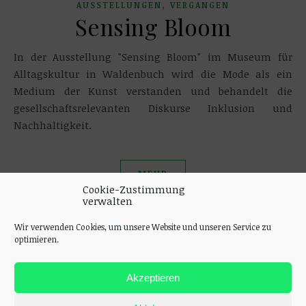
,
AUSSTELLUNGEN
VERGANGEN
Sensing Bloom
In der Ausstellung "Sensing Bloom" im Museum für
Alltagskultur in Waldenbuch wird die Mode als ein
Medium der Kunst verstanden und behandelt die
gesellschaftsrelevanten Diskurse Inklusion und
Nachhaltigkeit.
MEHR
Cookie-Zustimmung
verwalten
Wir verwenden Cookies, um unsere Website und unseren Service zu
optimieren.
Akzeptieren