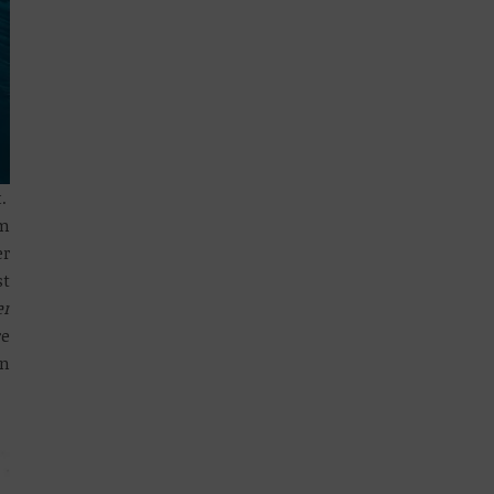
.
m
er
st
er
re
en