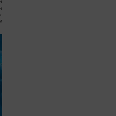
et
te
ie
nd