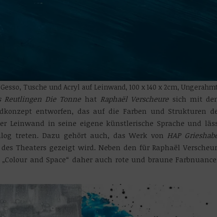
, Gesso, Tusche und Acryl auf Leinwand, 100 x 140 x 2cm, Ungerahmt
s Reutlingen Die Tonne
hat
Raphaël Verscheure
sich mit de
ldkonzept entworfen, das auf die Farben und Strukturen d
 der Leinwand in seine eigene künstlerische Sprache und läs
log treten. Dazu gehört auch, das Werk von
HAP Grieshab
 des Theaters gezeigt wird. Neben den für Raphaël Verscheu
ng „Colour and Space“ daher auch rote und braune Farbnuanc