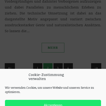
Vordergründiges und dahinter Verborgenes aufzuzeigen
und dabei Parallelen zu menschlichem Erleben zu
ziehen. Die technische Umsetzung ist dabei an das
dargestellte Motiv angepasst und variiert zwischen
ausdrucksstarker Geste und naturalistischen Ansätzen.
So lassen die…
MEHR
1
2
3
4
Cookie-Zustimmung
verwalten
Wir verwenden Cookies, um unsere Website und unseren Service zu
optimieren.
Akzeptieren