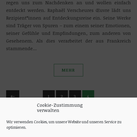
regen uns zum Nachdenken an und wollen einfach
entdeckt werden. Raphaël Verscheures Œuvre lädt uns
Rezipient*innen auf Entdeckungsreise ein. Seine Werke
sind Träger von Spuren – zum einem seiner Emotionen,
seiner Gefühle und Empfindungen, zum anderen von
Gesehenem. Als dies verarbeitet der aus Frankreich
stammende…
MEHR
1
2
3
4
Cookie-Zustimmung
verwalten
Wir verwenden Cookies, um unsere Website und unseren Service zu
optimieren.