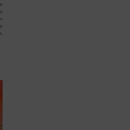
en
ra
ie
am
r,