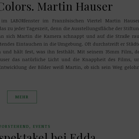
 Colors. Martin Hauser
im LABORfenster im Französischen Viertel Martin Hause
das zu jeder Tageszeit, denn die Ausstellungsfläche der Stiftu
nn sich Martin die Kamera schnappt und auf die Straße ra
tendes Eintauchen in die Umgebung. Oft durchstreift er Städt
n und hält fest, was ihn festhält. Mit seinem 35mm Film, d
auser das natürliche Licht und die Knappheit des Films, 
Entwicklung der Bilder weiß Martin, ob sich sein Weg geloh
MEHR
,
VORSTEHEND
EVENTS
spektakel bei Edda