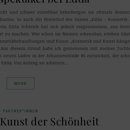
teckt und schwer einsehbar beherbergen sie oftmals denno
harme. So auch der Hinterhof des Salons „Edda – Kosmetik
erin Edda Schleich hat sich jedoch vorgenommen, aus ihr
Ort zu machen. Wie schon im Namen erkennbar, erleben Gäs
Kosmetikbehandlungen und Kunst. „Kosmetik und Kunst häng
Aus diesem Grund habe ich gemeinsam mit meiner Tocht
n neuen Laden in der Johannesstraße 85 entwickelt, der sch
t Edda. Von Anfang an arbeitete…
MEHR
PARTNER*INNEN
Kunst der Schönheit