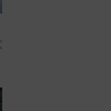
kt
en